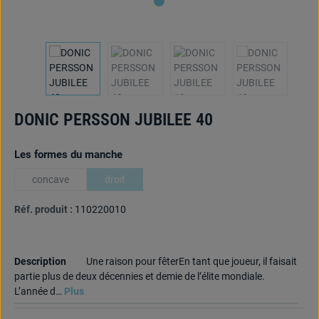
DONIC PERSSON JUBILEE 40
Sélectionnez
Les formes du manche
concave
droit
(Cette option n'est pas disponible pour le moment.)
(Cette option n'est pas disponible pour le moment.)
Réf. produit :
110220010
Description
Une raison pour fêterEn tant que joueur, il faisait
partie plus de deux décennies et demie de l’élite mondiale.
L’année d…
Plus