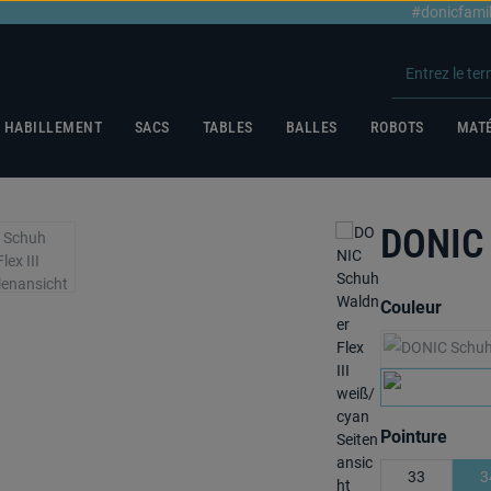
#donicfami
HABILLEMENT
SACS
TABLES
BALLES
ROBOTS
MATÉ
DONIC 
Sélectionnez
Couleur
Sélectionnez
Pointure
33
3