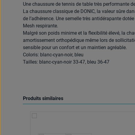
Une chaussure de tennis de table très performante de
La chaussure classique de DONIC, la valeur sûre dan
de l’adhérence. Une semelle très antidérapante dotée 
Mesh respirante.
Malgré son poids minime et la flexibilité élevé, la ch
amortissement orthopédique même lors de sollicitati
sensible pour un confort et un maintien agréable.
Coloris: blanc-cyan-noir, bleu
Tailles: blanc-cyan-noir 33-47, bleu 36-47
Produits similaires
Ignorer la galerie de produits
Sélectionnez
Couleur