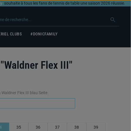
ly
souhaite à tous les fans de tennis de table une saison 2026 réussie.
RIEL CLUBS
#DONICFAMILY
"Waldner Flex III"
bleu
(Cette option n'est pas disponible pour le moment.)
noir/argent
4
35
36
37
38
39