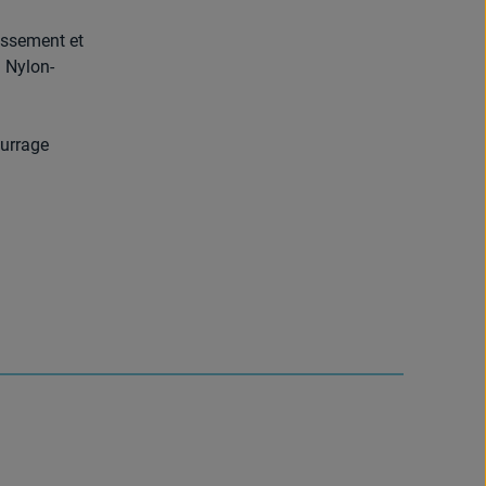
issement et
n Nylon-
ourrage