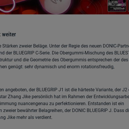
 weiter
ie Stärken zweier Beläge. Unter der Regie des neuen DONIC-Part
und der BLUEGRIP C-Serie. Die Obergummi-Mischung des BLUE
mstruktur und die Geometrie des Obergummis entsprechen der de
chen genügt: sehr dynamisch und enorm rotationsfreudig,
n angeboten, der BLUEGRIP J1 ist die härteste Variante, der J2 d
tar Zhang Jike persönlich hat im Rahmen der Entwicklungsarbe
stimmung nuancengenau zu perfektionieren. Entstanden ist ein
n zweier bewährter Belagreihen, der DONIC BLUEGRIP J. Dass d
ng Jike mehr als verdient.