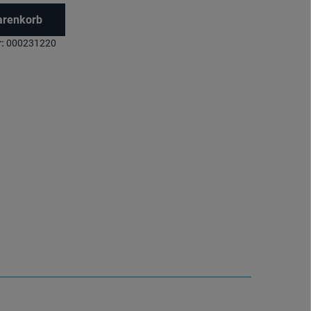
arenkorb
:
000231220