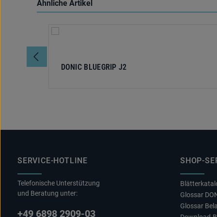
Ähnliche Artikel
Produktgalerie überspringen
DONIC BLUEGRIP J2
SERVICE-HOTLINE
SHOP-SE
Telefonische Unterstützung
Blätterkata
und Beratung unter:
Glossar DO
Glossar Bel
+49 6898 2909-03