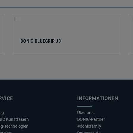
DONIC BLUEGRIP J3
RVICE
INFORMATIONEN
log
Über uns
NIC Kunstfasern
DONIC-Partner
ag-Technologien
#donicfamily