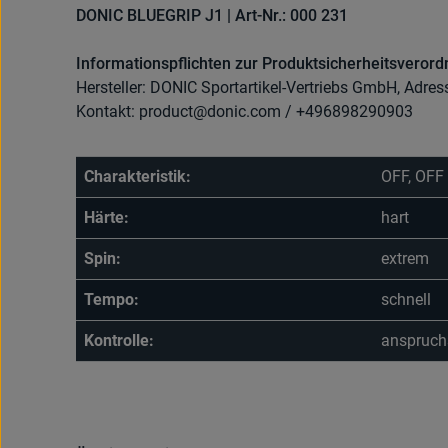
DONIC BLUEGRIP J1 | Art-Nr.: 000 231
Informationspflichten zur Produktsicherheitsveror
Hersteller: DONIC Sportartikel-Vertriebs GmbH, Adres
Kontakt: product@donic.com / +496898290903
Charakteristik:
OFF, OFF
Härte:
hart
Spin:
extrem
Tempo:
schnell
Kontrolle:
anspruch