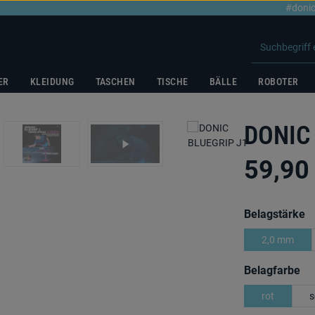
#donic
ER
KLEIDUNG
TASCHEN
TISCHE
BÄLLE
ROBOTER
DONIC
59,90
a
Belagstärke
2,0 mm
au
Belagfarbe
rot
s