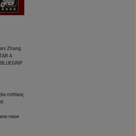
ners Zhang
STAR A
s BLUEGRIP
ie mittlere,
it
iese neue