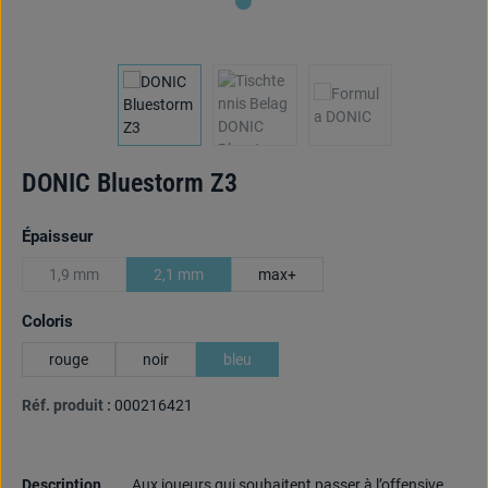
DONIC Bluestorm Z3
Sélectionnez
Épaisseur
1,9 mm
2,1 mm
max+
(Cette option n'est pas disponible pour le moment.)
Sélectionnez
Coloris
rouge
noir
bleu
Réf. produit :
000216421
Description
Aux joueurs qui souhaitent passer à l’offensive