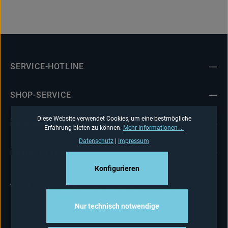
SERVICE-HOTLINE
SHOP-SERVICE
Diese Website verwendet Cookies, um eine bestmögliche
INFORMATIONEN
Erfahrung bieten zu können.
Mehr Informationen ...
Datenschutz
|
Impressum
NEWSLETTER
Konfigurieren
Alle Preise inkl. gesetzl. Mehrwertsteuer zzgl.
Versandkosten
und ggf. Nachnahmegebühren, wenn
nicht anders angegeben.
Nur technisch notwendige