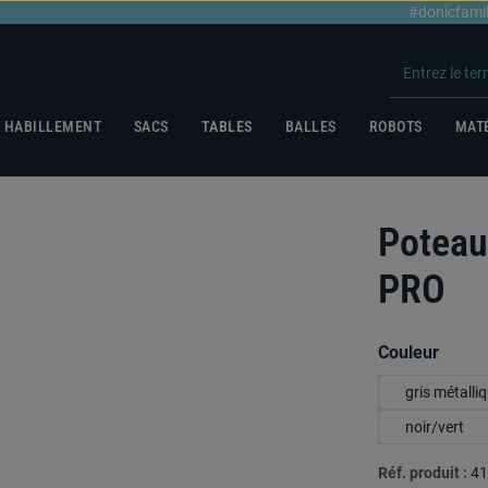
#donicfami
HABILLEMENT
SACS
TABLES
BALLES
ROBOTS
MATÉ
Poteau
PRO
Sélectionnez
Couleur
gris métalli
noir/vert
Réf. produit :
41