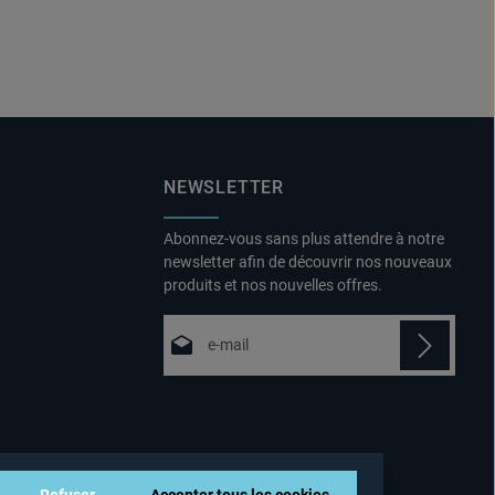
NEWSLETTER
Abonnez-vous sans plus attendre à notre
newsletter afin de découvrir nos nouveaux
produits et nos nouvelles offres.
Adresse e-mail*
Politique de confidentialité
Fields marked with asterisks (*) are
En sélectionnant Continuer, vous
required.
confirmez que vous avez lu nos
informations sur la protection des
Refuser
Accepter tous les cookies