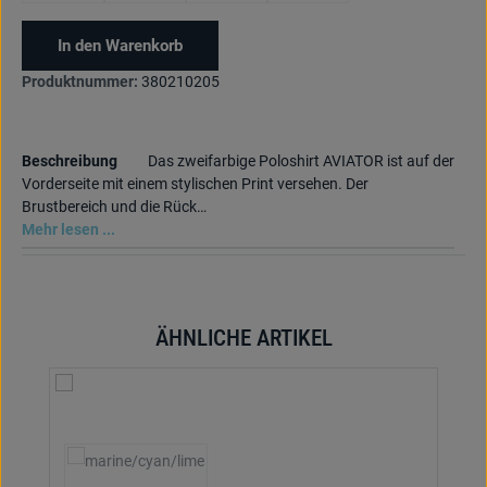
In den Warenkorb
Produktnummer:
380210205
Beschreibung
Das zweifarbige Poloshirt AVIATOR ist auf der
Vorderseite mit einem stylischen Print versehen. Der
Brustbereich und die Rück…
Mehr lesen ...
ÄHNLICHE ARTIKEL
Produktgalerie überspringen
auswählen
Textilfarbe
(Diese Option ist zurzeit nicht verfügbar.)