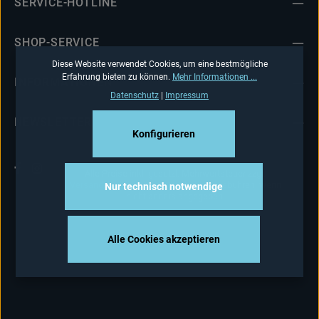
SERVICE-HOTLINE
SHOP-SERVICE
Diese Website verwendet Cookies, um eine bestmögliche
Erfahrung bieten zu können.
Mehr Informationen ...
INFORMATIONEN
Datenschutz
|
Impressum
NEWSLETTER
Konfigurieren
Alle Preise inkl. gesetzl. Mehrwertsteuer zzgl.
Versandkosten
und ggf. Nachnahmegebühren, wenn
Nur technisch notwendige
nicht anders angegeben.
Alle Cookies akzeptieren